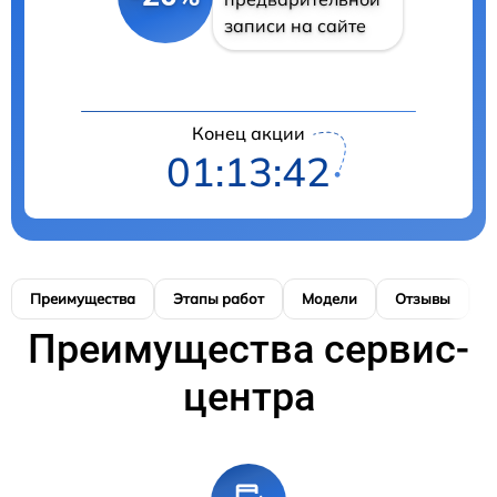
записи на сайте
Конец акции
01:13:41
Преимущества
Этапы работ
Модели
Отзывы
К
Преимущества сервис-
центра